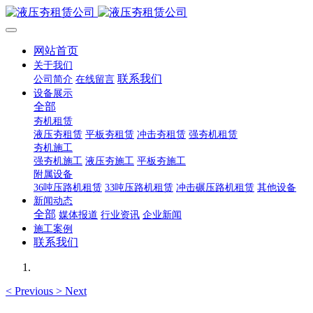
网站首页
关于我们
联系我们
公司简介
在线留言
设备展示
全部
夯机租赁
液压夯租赁
平板夯租赁
冲击夯租赁
强夯机租赁
夯机施工
强夯机施工
液压夯施工
平板夯施工
附属设备
36吨压路机租赁
33吨压路机租赁
冲击碾压路机租赁
其他设备
新闻动态
全部
媒体报道
行业资讯
企业新闻
施工案例
联系我们
<
Previous
>
Next